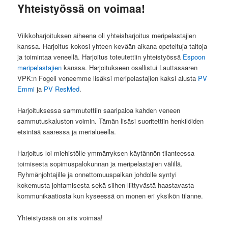
Yhteistyössä on voimaa!
Viikkoharjoituksen aiheena oli yhteisharjoitus meripelastajien
kanssa. Harjoitus kokosi yhteen kevään aikana opeteltuja taitoja
ja toimintaa veneellä. Harjoitus toteutettiin yhteistyössä
Espoon
meripelastajien
kanssa. Harjoitukseen osallistui Lauttasaaren
VPK:n Fogeli veneemme lisäksi meripelastajien kaksi alusta
PV
Emmi
ja
PV ResMed
.
Harjoituksessa sammutettiin saaripaloa kahden veneen
sammutuskaluston voimin. Tämän lisäsi suoritettiin henkilöiden
etsintää saaressa ja merialueella.
Harjoitus loi miehistölle ymmärryksen käytännön tilanteessa
toimisesta sopimuspalokunnan ja meripelastajien välillä.
Ryhmänjohtajille ja onnettomuuspaikan johdolle syntyi
kokemusta johtamisesta sekä siihen liittyvästä haastavasta
kommunikaatiosta kun kyseessä on monen eri yksikön tilanne.
Yhteistyössä on siis voimaa!