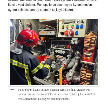
lähelle vesilähdettä. Pumppulle voidaan myös kytkeä veden
syöttö palopostista tai suoraan säilioyksiköstä.
Palopumpun käyttö kuuluu jokaisen perustaitoihin. Tiesitkö että
pumpun takana olevassa säiliössä on vettä n. 3000 L joka on riittävä
määrä useamman palotyypin sammuttamiseksi.