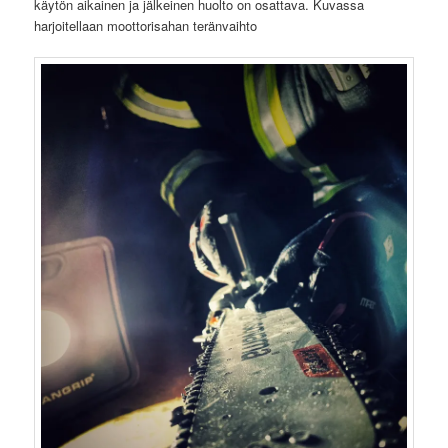
käytön aikainen ja jälkeinen huolto on osattava. Kuvassa
harjoitellaan moottorisahan teränvaihto