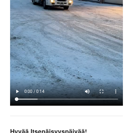
Hyvää Itsenäisyyspäivää!