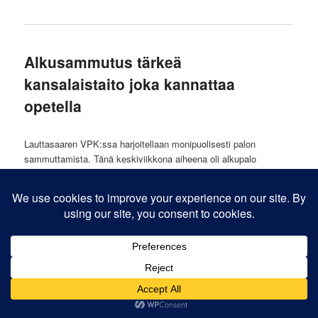
Alkusammutus tärkeä
kansalaistaito joka kannattaa
opetella
Lauttasaaren VPK:ssa harjoitellaan monipuolisesti palon
sammuttamista. Tänä keskiviikkona aiheena oli alkupalo
sammutus sammutuspeitteillä sekä sammuttimella.
Toimenpiteitä kutsutaan alkusammutukseksi.