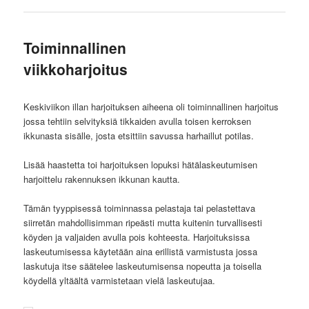
Toiminnallinen
viikkoharjoitus
Keskiviikon illan harjoituksen aiheena oli toiminnallinen harjoitus
jossa tehtiin selvityksiä tikkaiden avulla toisen kerroksen
ikkunasta sisälle, josta etsittiin savussa harhaillut potilas.
Lisää haastetta toi harjoituksen lopuksi hätälaskeutumisen
harjoittelu rakennuksen ikkunan kautta.
Tämän tyyppisessä toiminnassa pelastaja tai pelastettava
siirretän mahdollisimman ripeästi mutta kuitenin turvallisesti
köyden ja valjaiden avulla pois kohteesta. Harjoituksissa
laskeutumisessa käytetään aina erillistä varmistusta jossa
laskutuja itse säätelee laskeutumisensa nopeutta ja toisella
köydellä yltäältä varmistetaan vielä laskeutujaa.