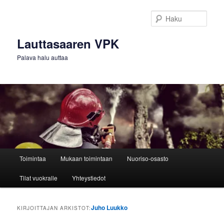
Siirry
Siirry
sisältöön
toissijaiseen
Haku
sisältöön
Lauttasaaren VPK
Palava halu auttaa
Päävalikko
Toimintaa
Mukaan toimintaan
Nuoriso-osasto
Tilat vuokralle
Yhteystiedot
Juho Luukko
KIRJOITTAJAN ARKISTOT: