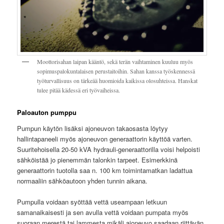
Moottorisahan laipan kääntö, sekä terän vaihtaminen kuuluu myös
sopimuspalokuntalaisen perustaitoihin. Sahan kanssa työskennessä
työturvallisuus on tärkeää huomioida kaikissa olosuhteissa. Hanskat
tulee pitää kädessä eri työvaiheissa.
Paloauton pumppu
Pumpun käytön lisäksi ajoneuvon takaosasta löytyy
hallintapaneeli myös ajoneuvon generaattorin käyttöä varten.
Suuritehoisella 20-50 kVA hydrauli-generaattorilla voisi helpoisti
sähköistää jo pienemmän talonkin tarpeet. Esimerkkinä
generaattorin tuotolla saa n. 100 km toimintamatkan ladattua
normaaliin sähköautoon yhden tunnin aikana.
Pumpulla voidaan syöttää vettä useampaan letkuun
samanaikaisesti ja sen avulla vettä voidaan pumpata myös
suoraan merestä tai lammesta mikäli ajoneuvo saadaan riittävän