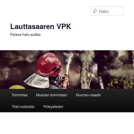
Siirry
sisältöön
Haku
Lauttasaaren VPK
Palava halu auttaa
Päävalikko
Toimintaa
Mukaan toimintaan
Nuoriso-osasto
Tilat vuokralle
Yhteystiedot
Kuvien
selaus