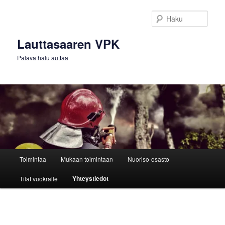
Siirry
sisältöön
Haku
Lauttasaaren VPK
Palava halu auttaa
Päävalikko
Toimintaa
Mukaan toimintaan
Nuoriso-osasto
Yhteystiedot
Tilat vuokralle