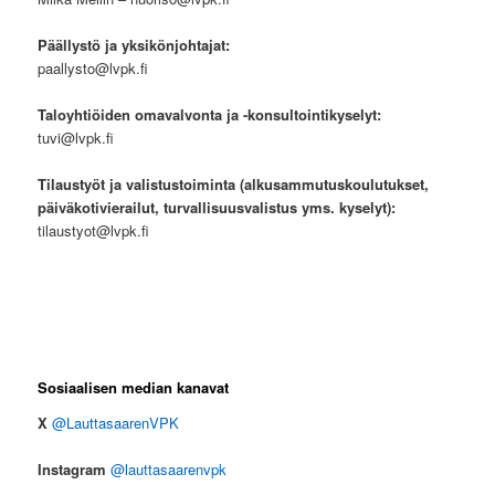
Päällystö ja yksikönjohtajat:
paallysto@lvpk.fi
Taloyhtiöiden omavalvonta ja -konsultointikyselyt:
tuvi@lvpk.fi
Tilaustyöt ja valistustoiminta (alkusammutuskoulutukset,
päiväkotivierailut, turvallisuusvalistus yms. kyselyt):
tilaustyot@lvpk.fi
Sosiaalisen median kanavat
X
@LauttasaarenVPK
Instagram
@lauttasaarenvpk