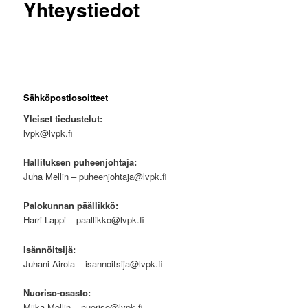
Yhteystiedot
Sähköpostiosoitteet
Yleiset tiedustelut:
lvpk@lvpk.fi
Hallituksen puheenjohtaja:
Juha Mellin – puheenjohtaja@lvpk.fi
Palokunnan päällikkö:
Harri Lappi – paallikko@lvpk.fi
Isännöitsijä:
Juhani Airola – isannoitsija@lvpk.fi
Nuoriso-osasto:
Miika Mellin – nuoriso@lvpk.fi