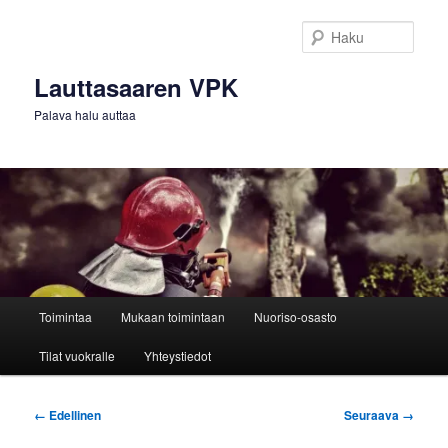
Siirry
sisältöön
Haku
Lauttasaaren VPK
Palava halu auttaa
Päävalikko
Toimintaa
Mukaan toimintaan
Nuoriso-osasto
Tilat vuokralle
Yhteystiedot
Kuvien
← Edellinen
Seuraava →
selaus