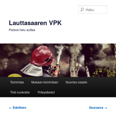
Siirry
sisältöön
Haku
Lauttasaaren VPK
Palava halu auttaa
Päävalikko
Toimintaa
Mukaan toimintaan
Nuoriso-osasto
Tilat vuokralle
Yhteystiedot
Kuvien
← Edellinen
Seuraava →
selaus