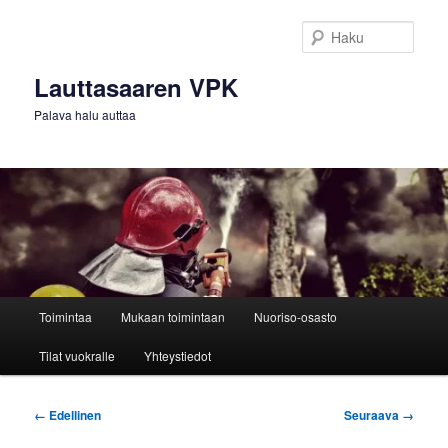
Siirry
sisältöön
Haku
Lauttasaaren VPK
Palava halu auttaa
Päävalikko
Toimintaa
Mukaan toimintaan
Nuoriso-osasto
Tilat vuokralle
Yhteystiedot
Kuvien
← Edellinen
Seuraava →
selaus