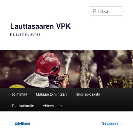
Siirry
sisältöön
Haku
Lauttasaaren VPK
Palava halu auttaa
Päävalikko
Toimintaa
Mukaan toimintaan
Nuoriso-osasto
Tilat vuokralle
Yhteystiedot
Kuvien
← Edellinen
Seuraava →
selaus