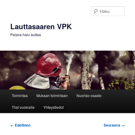
Siirry
sisältöön
Haku
Lauttasaaren VPK
Palava halu auttaa
Päävalikko
Toimintaa
Mukaan toimintaan
Nuoriso-osasto
Tilat vuokralle
Yhteystiedot
Kuvien
← Edellinen
Seuraava →
selaus