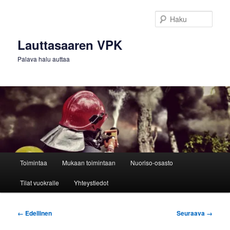
Siirry
sisältöön
Haku
Lauttasaaren VPK
Palava halu auttaa
Päävalikko
Toimintaa
Mukaan toimintaan
Nuoriso-osasto
Tilat vuokralle
Yhteystiedot
Kuvien
← Edellinen
Seuraava →
selaus