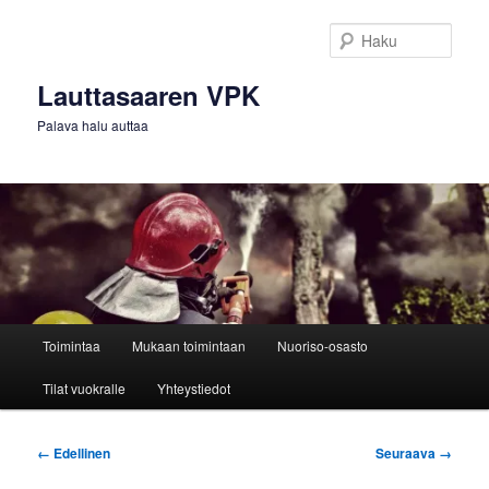
Siirry
sisältöön
Haku
Lauttasaaren VPK
Palava halu auttaa
Päävalikko
Toimintaa
Mukaan toimintaan
Nuoriso-osasto
Tilat vuokralle
Yhteystiedot
Kuvien
← Edellinen
Seuraava →
selaus