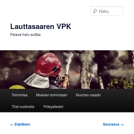
Siirry
sisältöön
Haku
Lauttasaaren VPK
Palava halu auttaa
Päävalikko
Toimintaa
Mukaan toimintaan
Nuoriso-osasto
Tilat vuokralle
Yhteystiedot
Kuvien
← Edellinen
Seuraava →
selaus