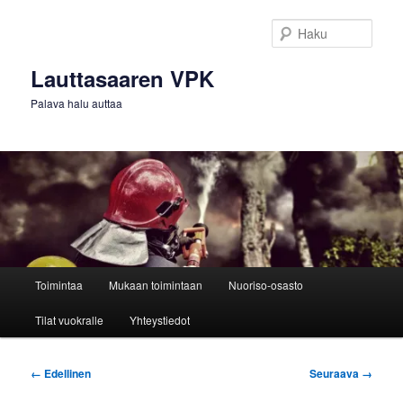
Siirry
sisältöön
Haku
Lauttasaaren VPK
Palava halu auttaa
Päävalikko
Toimintaa
Mukaan toimintaan
Nuoriso-osasto
Tilat vuokralle
Yhteystiedot
Kuvien
← Edellinen
Seuraava →
selaus