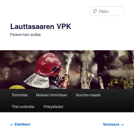
Siirry
sisältöön
Haku
Lauttasaaren VPK
Palava halu auttaa
Päävalikko
Toimintaa
Mukaan toimintaan
Nuoriso-osasto
Tilat vuokralle
Yhteystiedot
Kuvien
← Edellinen
Seuraava →
selaus