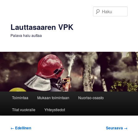
Siirry
sisältöön
Haku
Lauttasaaren VPK
Palava halu auttaa
Päävalikko
Toimintaa
Mukaan toimintaan
Nuoriso-osasto
Tilat vuokralle
Yhteystiedot
Kuvien
← Edellinen
Seuraava →
selaus