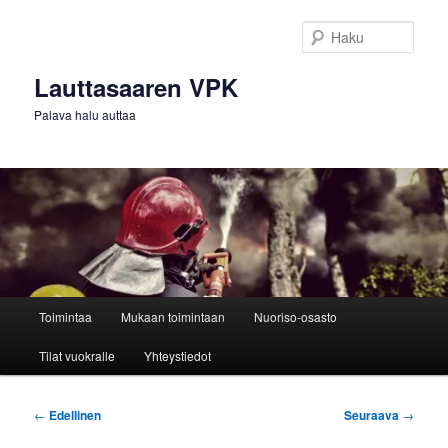
Siirry
sisältöön
Haku
Lauttasaaren VPK
Palava halu auttaa
Päävalikko
Toimintaa
Mukaan toimintaan
Nuoriso-osasto
Tilat vuokralle
Yhteystiedot
Artikkelien
←
Edellinen
Seuraava
→
selaus