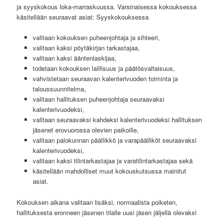
ja syyskokous loka-marraskuussa. Varsinaisessa kokouksessa
käsitellään seuraavat asiat: Syyskokouksessa
valitaan kokouksen puheenjohtaja ja sihteeri,
valitaan kaksi pöytäkirjan tarkastajaa,
valitaan kaksi ääntenlaskijaa,
todetaan kokouksen laillisuus ja päätösvaltaisuus,
vahvistetaan seuraavan kalenterivuoden toiminta ja
taloussuunnitelma,
valitaan hallituksen puheenjohtaja seuraavaksi
kalenterivuodeksi,
valitaan seuraavaksi kahdeksi kalenterivuodeksi hallituksen
jäsenet erovuorossa olevien paikoille,
valitaan palokunnan päällikkö ja varapäälliköt seuraavaksi
kalenterivuodeksi,
valitaan kaksi tilintarkastajaa ja varatilintarkastajaa sekä
käsitellään mahdolliset muut kokouskutsussa mainitut
asiat.
Kokouksen aikana valitaan lisäksi, normaalista poiketen,
hallituksesta eronneen jäsenen tilalle uusi jäsen jäljellä olevaksi