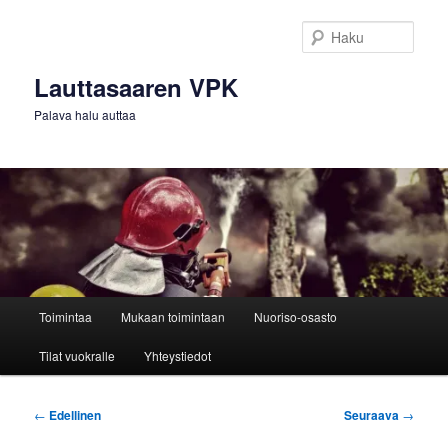
Siirry
sisältöön
Haku
Lauttasaaren VPK
Palava halu auttaa
Päävalikko
Toimintaa
Mukaan toimintaan
Nuoriso-osasto
Tilat vuokralle
Yhteystiedot
Artikkelien
←
Edellinen
Seuraava
→
selaus