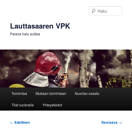
Siirry
sisältöön
Haku
Lauttasaaren VPK
Palava halu auttaa
Päävalikko
Toimintaa
Mukaan toimintaan
Nuoriso-osasto
Tilat vuokralle
Yhteystiedot
Artikkelien
←
Edellinen
Seuraava
→
selaus