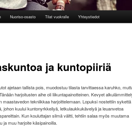
n
Nuoriso-osasto
Tilat vuokralle
Yhteystiedot
askuntoa ja kuntopiiriä
tot ajetaan tallista pois, muodostuu tilasta tarvittaessa karuhko, mutt
Tänään harjoitusten aihe oli liikuntapainotteinen. Kevyet alkulämmittely
n maastavedon tekniikkaa harjoittelemaan. Lopuksi nostettiin sykettä
llä, johon kuului kuntonyrkkeilyä, letkulaukkukävelyä ja leuanvetoa
reittain. Kun kouluttajan silmä vältti, tehtiin salaa myös muutama
 ja muu harjoite käsipainoilla.