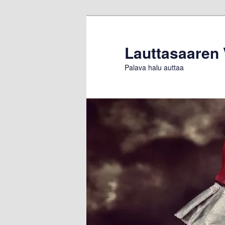
Siirry
sisältöön
Lauttasaaren
Palava halu auttaa