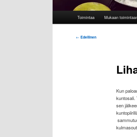
Päävalikko
Toimintaa
Mukaan toimintaa
Artikkelien
←
Edellinen
selaus
Lih
Kun paloau
kuntosali. 
sen jälkee
kuntopiiri
sammutuspa
kulmasoutu