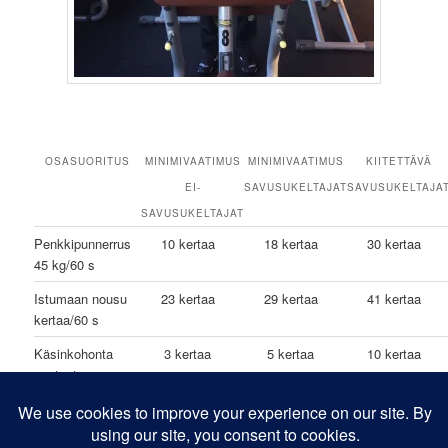
OSASUORITUS
MINIMIVAATIMUS
MINIMIVAATIMUS
KIITETTÄVÄ
EI-
SAVUSUKELTAJAT
SAVUSUKELTAJA
SAVUSUKELTAJAT
Penkkipunnerrus
10 kertaa
18 kertaa
30 kertaa
45 kg/60 s
Istumaan nousu
23 kertaa
29 kertaa
41 kertaa
kertaa/60 s
Käsinkohonta
3 kertaa
5 kertaa
10 kertaa
vastaote
Jalkakyykky
10 kertaa
18 kertaa
27 kertaa
45 kg/60 s