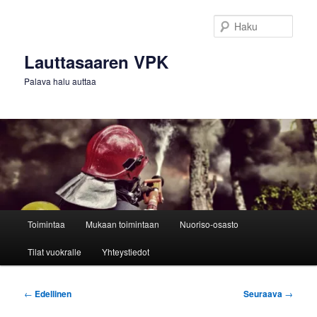
Siirry
sisältöön
Haku
Lauttasaaren VPK
Palava halu auttaa
Päävalikko
Toimintaa
Mukaan toimintaan
Nuoriso-osasto
Tilat vuokralle
Yhteystiedot
Artikkelien
←
Edellinen
Seuraava
→
selaus