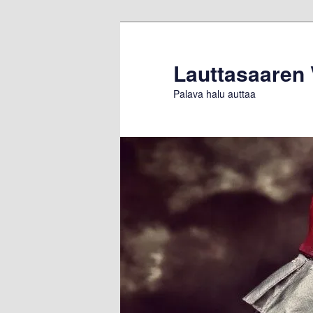
Siirry
sisältöön
Lauttasaaren
Palava halu auttaa