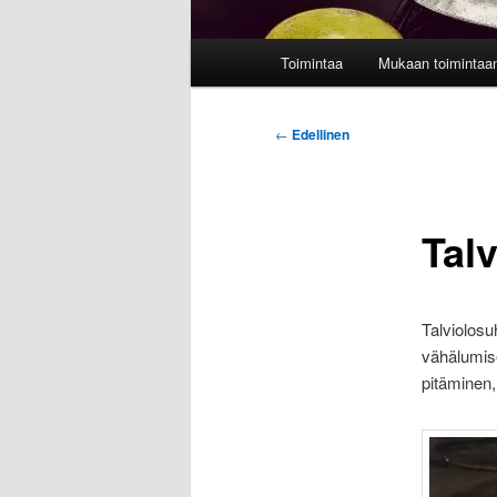
Päävalikko
Toimintaa
Mukaan toimintaa
Artikkelien
←
Edellinen
selaus
Talv
Talviolosu
vähälumise
pitäminen