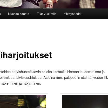
n
Nuoriso-osasto
Tilat vuokralle
Yhteystiedot
iharjoitukset
hteiden erityishuomioitavia asioita kerrattiin hieman leudommissa ja
mmissa talviolosuhteissa. Asioina mm. palopostin etsintä, veden liik
, näkeminen ja näkyminen.