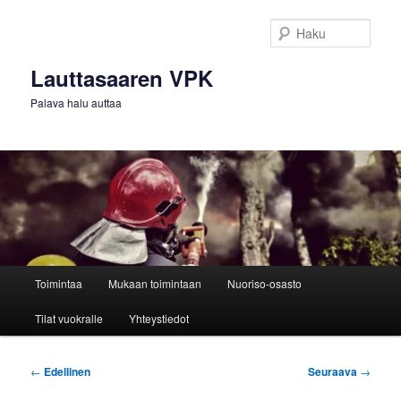
Siirry
sisältöön
Haku
Lauttasaaren VPK
Palava halu auttaa
Päävalikko
Toimintaa
Mukaan toimintaan
Nuoriso-osasto
Tilat vuokralle
Yhteystiedot
Artikkelien
←
Edellinen
Seuraava
→
selaus