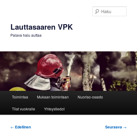
Siirry
sisältöön
Haku
Lauttasaaren VPK
Palava halu auttaa
Päävalikko
Toimintaa
Mukaan toimintaan
Nuoriso-osasto
Tilat vuokralle
Yhteystiedot
Artikkelien
←
Edellinen
Seuraava
→
selaus