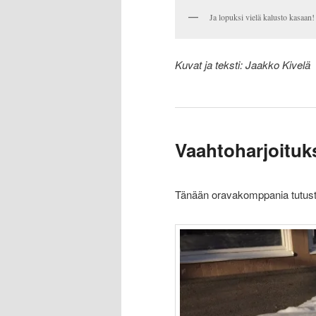
Ja lopuksi vielä kalusto kasaan!
Kuvat ja teksti: Jaakko Kivelä
Vaahtoharjoituk
Tänään oravakomppania tutustu