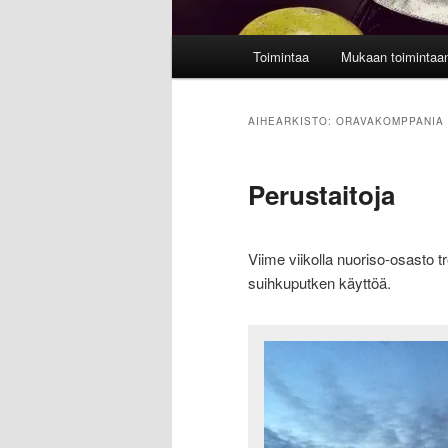
Päävalikko
Toimintaa
Mukaan toimintaa
AIHEARKISTO:
ORAVAKOMPPANIA
Perustaitoja
Viime viikolla nuoriso-osasto t
suihkuputken käyttöä.