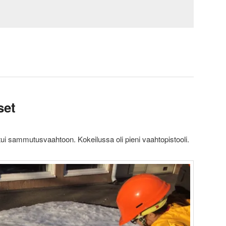
set
i sammutusvaahtoon. Kokeilussa oli pieni vaahtopistooli.