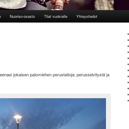
n
Nuoriso-osasto
Tilat vuokralle
Yhteystiedot
reenasi jokaisen palomiehen perustaitoja; perusselvitystä ja