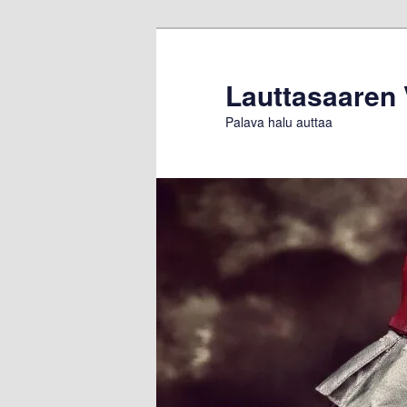
Siirry
Siirry
sisältöön
toissijaiseen
sisältöön
Lauttasaaren
Palava halu auttaa