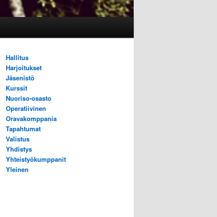
Hallitus
Harjoitukset
Jäsenistö
Kurssit
Nuoriso-osasto
Operatiivinen
Oravakomppania
Tapahtumat
Valistus
Yhdistys
Yhteistyökumppanit
Yleinen