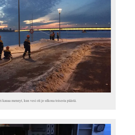
ei kauaa mennyt, kun vesi oli jo ulkona toisesta päästä.