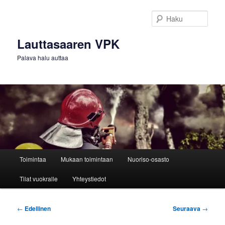
Siirry
sisältöön
Haku
Lauttasaaren VPK
Palava halu auttaa
Päävalikko
Toimintaa
Mukaan toimintaan
Nuoriso-osasto
Tilat vuokralle
Yhteystiedot
Artikkelien
←
Edellinen
Seuraava
→
selaus