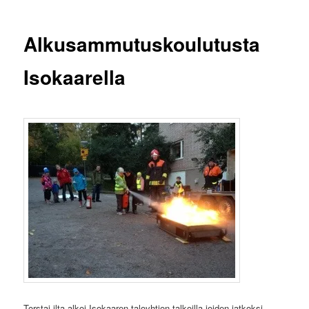
Alkusammutuskoulutusta
Isokaarella
Torstai ilta alkoi Isokaaren taloyhtion talkoilla joiden jatkoksi