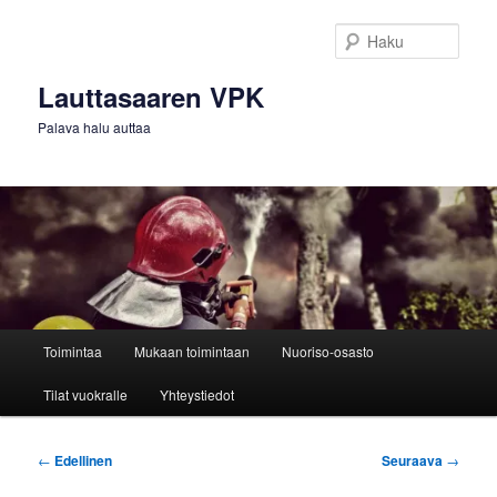
Siirry
sisältöön
Haku
Lauttasaaren VPK
Palava halu auttaa
Päävalikko
Toimintaa
Mukaan toimintaan
Nuoriso-osasto
Tilat vuokralle
Yhteystiedot
Artikkelien
←
Edellinen
Seuraava
→
selaus