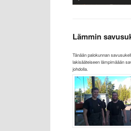
Lämmin savusuk
Tänään palokunnan savusukellusk
lakisääteiseen lämpimäään sav
johdolla.