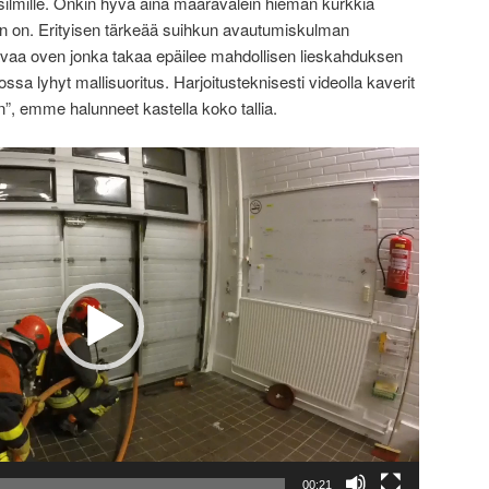
silmille. Onkin hyvä aina määrävälein hieman kurkkia
n on. Erityisen tärkeää suihkun avautumiskulman
vaa oven jonka takaa epäilee mahdollisen lieskahduksen
ssa lyhyt mallisuoritus. Harjoitusteknisesti videolla kaverit
”, emme halunneet kastella koko tallia.
00:21