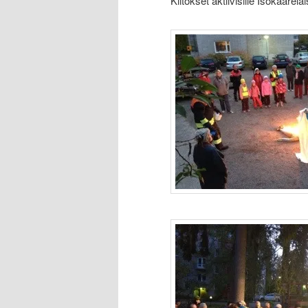
Kiitokset aktiivisille Isokaarelais