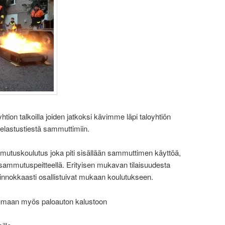
oyhtion talkoilla joiden jatkoksi kävimme läpi taloyhtiön
a pelastustiestä sammuttimiin.
ammutuskoulutus joka piti sisällään sammuttimen käyttöä,
ammutuspeitteellä. Erityisen mukavan tilaisuudesta
innokkaasti osallistuivat mukaan koulutukseen.
tumaan myös paloauton kalustoon