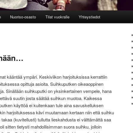
n
Nuoriso-osasto
Tilat vuokralle
Yhteystiedot
imään…
anat kääntää ympäri. Keskiviikon harjoituksissa kerrattiin
tuksessa opittuja asioita. Suihkuputken oikeaoppinen
uja. Sinällään suihkuputki on yksinkertainen vempele, hana
errettävä suutin josta säätää suihkun muotoa. Kaikessa
utken käyttöä ei kuitenkaan tule aina savuskelluksen
äkin harjoituksessa kävi muutamaan kertaan niin että suihku
en takaa (kuvitellusti) tullutta lieskahdusta ei välttämättä saa
li sitten tietysti mahdollisimman suora suihku, jolloin