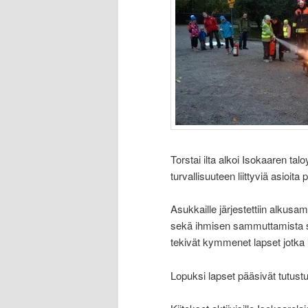
Torstai ilta alkoi Isokaaren tal
turvallisuuteen liittyviä asioit
Asukkaille järjestettiin alkus
sekä ihmisen sammuttamista s
tekivät kymmenet lapset jotka 
Lopuksi lapset pääsivät tutus