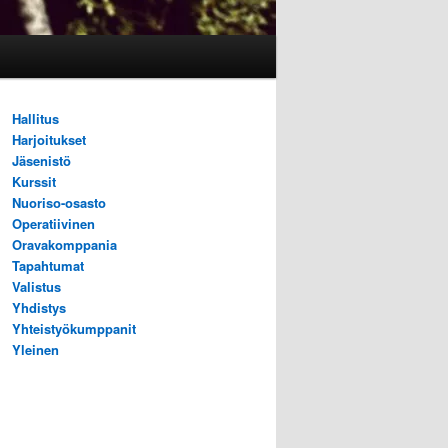
Hallitus
Harjoitukset
Jäsenistö
Kurssit
Nuoriso-osasto
Operatiivinen
Oravakomppania
Tapahtumat
Valistus
Yhdistys
Yhteistyökumppanit
Yleinen