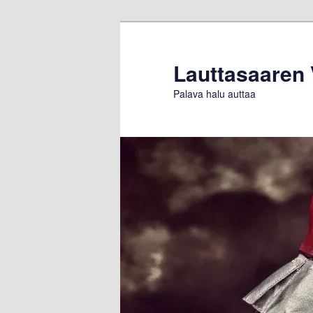
Siirry
Siirry
sisältöön
toissijaiseen
sisältöön
Lauttasaaren
Palava halu auttaa