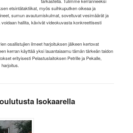
tarkastella. Tulimme kerranneeksi
ksen etsintätaktiikat, myös suihkuputken oikeaa ja
aineet, sumun avautumiskulmat, soveltuvat vesimäärät ja
a voidaan hallita, kävivät videokuvasta konkreettisesti
 osallistujien ilmeet harjoituksen jälkeen kertovat
älleen kerran käyttää yksi lauantaiaamu tämän tärkeän taidon
okset erityisesti Pelastuslaitoksen Petrille ja Pekalle,
 harjoitus.
lutusta Isokaarella