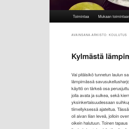
Päävalikko
Toimintaa
Mukaan toimintaa
AVAINSANA-ARKISTO:
KOULUTUS
Kylmästä lämp
Vai pitäisikö tunnetun laulun s
lämpimässä savusukellusharjoi
käyttö on tärkeä osa perusjutt
jolla avata ja sulkea, sekä ki
yksinkertaisuudessaan suihkup
tiimellyksessä ajateltua. Täss
oli aivan liian leveä, jolloin ov
oikein halutuun. Toinen tapaus o