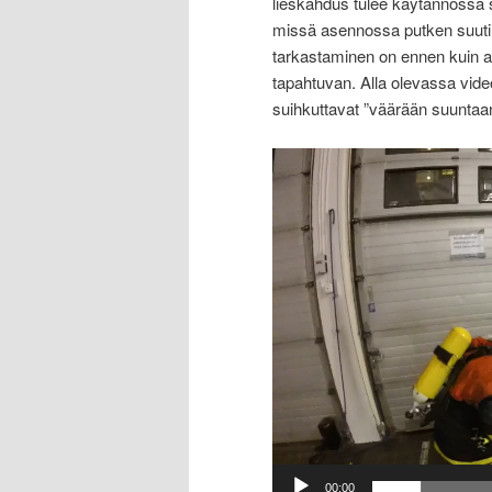
lieskahdus tulee käytännössä 
missä asennossa putken suuti
tarkastaminen on ennen kuin a
tapahtuvan. Alla olevassa video
suihkuttavat ”väärään suuntaan
Videotoistin
00:00