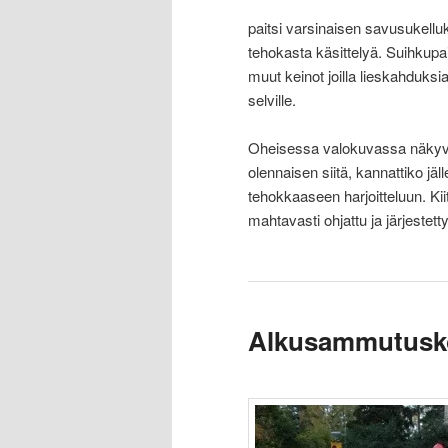
paitsi varsinaisen savusukellu
tehokasta käsittelyä. Suihkup
muut keinot joilla lieskahduksi
selville.
Oheisessa valokuvassa näkyvien
olennaisen siitä, kannattiko j
tehokkaaseen harjoitteluun. Kiit
mahtavasti ohjattu ja järjestetty
Alkusammutuskou