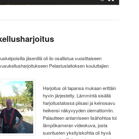
ellusharjoitus
elpoisilla jäsenillä oli ilo osallistua vuosittaiseen
usukellusharjoitukseen Pelastuslaitoksen kouluttajien
Harjoitus oli tapansa mukaan erittäin
hyvin järjestetty. Lämmintä sisällä
harjoitustalossa piisasi ja keinosavu
heikensi näkyvyyden olemattomiin.
Palautteen antamiseen lisähohtoa toi
lämpökameran videokuva, josta
suoritusten yksityiskohtia oli hyvä