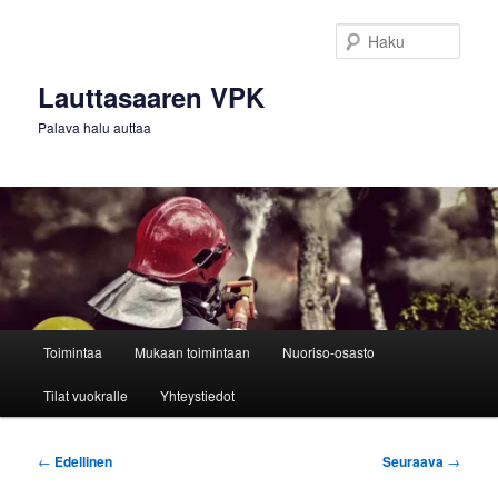
Siirry
sisältöön
Haku
Lauttasaaren VPK
Palava halu auttaa
Päävalikko
Toimintaa
Mukaan toimintaan
Nuoriso-osasto
Tilat vuokralle
Yhteystiedot
Artikkelien
←
Edellinen
Seuraava
→
selaus