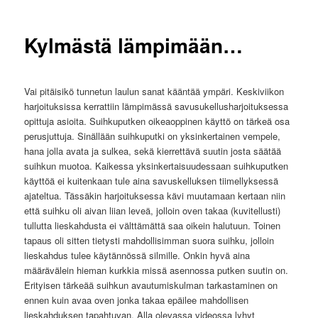
Kylmästä lämpimään…
Vai pitäisikö tunnetun laulun sanat kääntää ympäri. Keskiviikon
harjoituksissa kerrattiin lämpimässä savusukellusharjoituksessa
opittuja asioita. Suihkuputken oikeaoppinen käyttö on tärkeä osa
perusjuttuja. Sinällään suihkuputki on yksinkertainen vempele,
hana jolla avata ja sulkea, sekä kierrettävä suutin josta säätää
suihkun muotoa. Kaikessa yksinkertaisuudessaan suihkuputken
käyttöä ei kuitenkaan tule aina savuskelluksen tiimellyksessä
ajateltua. Tässäkin harjoituksessa kävi muutamaan kertaan niin
että suihku oli aivan liian leveä, jolloin oven takaa (kuvitellusti)
tullutta lieskahdusta ei välttämättä saa oikein halutuun. Toinen
tapaus oli sitten tietysti mahdollisimman suora suihku, jolloin
lieskahdus tulee käytännössä silmille. Onkin hyvä aina
määrävälein hieman kurkkia missä asennossa putken suutin on.
Erityisen tärkeää suihkun avautumiskulman tarkastaminen on
ennen kuin avaa oven jonka takaa epäilee mahdollisen
lieskahduksen tapahtuvan. Alla olevassa videossa lyhyt