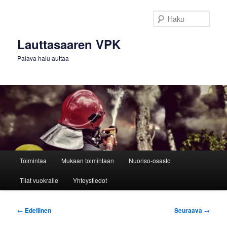
Siirry
sisältöön
Haku
Lauttasaaren VPK
Palava halu auttaa
Päävalikko
Toimintaa
Mukaan toimintaan
Nuoriso-osasto
Tilat vuokralle
Yhteystiedot
Artikkelien
←
Edellinen
Seuraava
→
selaus