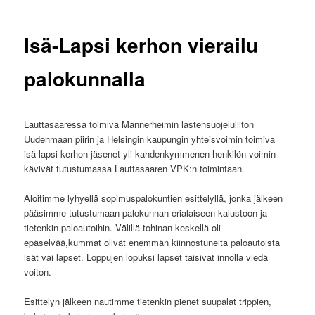
Isä-Lapsi kerhon vierailu
palokunnalla
Lauttasaaressa toimiva Mannerheimin lastensuojeluliiton
Uudenmaan piirin ja Helsingin kaupungin yhteisvoimin toimiva
isä-lapsi-kerhon jäsenet yli kahdenkymmenen henkilön voimin
kävivät tutustumassa Lauttasaaren VPK:n toimintaan.
Aloitimme lyhyellä sopimuspalokuntien esittelyllä, jonka jälkeen
pääsimme tutustumaan palokunnan erialaiseen kalustoon ja
tietenkin paloautoihin. Välillä tohinan keskellä oli
epäselvää,kummat olivät enemmän kiinnostuneita paloautoista
isät vai lapset. Loppujen lopuksi lapset taisivat innolla viedä
voiton.
Esittelyn jälkeen nautimme tietenkin pienet suupalat trippien,