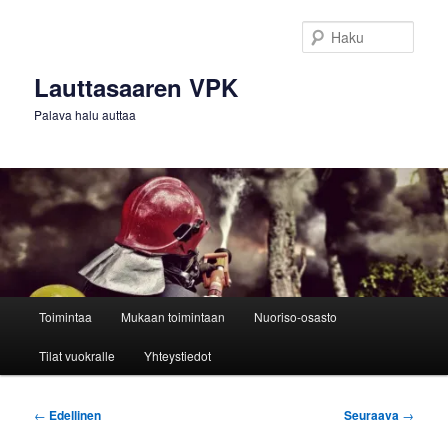
Siirry
sisältöön
Haku
Lauttasaaren VPK
Palava halu auttaa
Päävalikko
Toimintaa
Mukaan toimintaan
Nuoriso-osasto
Tilat vuokralle
Yhteystiedot
Artikkelien
←
Edellinen
Seuraava
→
selaus