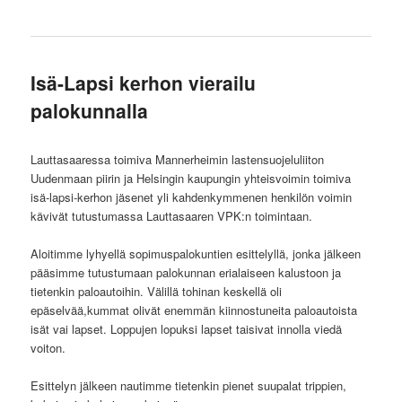
Isä-Lapsi kerhon vierailu
palokunnalla
Lauttasaaressa toimiva Mannerheimin lastensuojeluliiton
Uudenmaan piirin ja Helsingin kaupungin yhteisvoimin toimiva
isä-lapsi-kerhon jäsenet yli kahdenkymmenen henkilön voimin
kävivät tutustumassa Lauttasaaren VPK:n toimintaan.
Aloitimme lyhyellä sopimuspalokuntien esittelyllä, jonka jälkeen
pääsimme tutustumaan palokunnan erialaiseen kalustoon ja
tietenkin paloautoihin. Välillä tohinan keskellä oli
epäselvää,kummat olivät enemmän kiinnostuneita paloautoista
isät vai lapset. Loppujen lopuksi lapset taisivat innolla viedä
voiton.
Esittelyn jälkeen nautimme tietenkin pienet suupalat trippien,