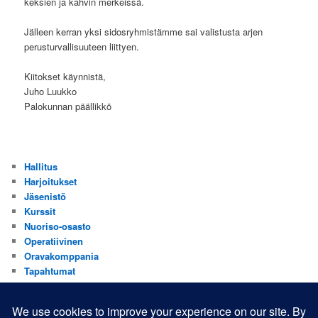
keksien ja kahvin merkeissä.
Jälleen kerran yksi sidosryhmistämme sai valistusta arjen
perusturvallisuuteen liittyen.
Kiitokset käynnistä,
Juho Luukko
Palokunnan päällikkö
Hallitus
Harjoitukset
Jäsenistö
Kurssit
Nuoriso-osasto
Operatiivinen
Oravakomppania
Tapahtumat
Valistus
Yhdistys
Yhteistyökumppanit