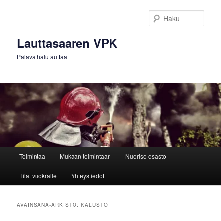
Siirry
Siirry
sisältöön
toissijaiseen
Haku
sisältöön
Lauttasaaren VPK
Palava halu auttaa
Päävalikko
Toimintaa
Mukaan toimintaan
Nuoriso-osasto
Tilat vuokralle
Yhteystiedot
AVAINSANA-ARKISTO:
KALUSTO