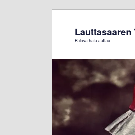
Siirry
Siirry
sisältöön
toissijaiseen
sisältöön
Lauttasaaren
Palava halu auttaa