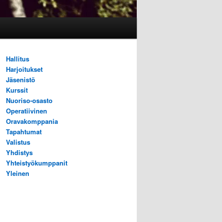
Hallitus
Harjoitukset
Jäsenistö
Kurssit
Nuoriso-osasto
Operatiivinen
Oravakomppania
Tapahtumat
Valistus
Yhdistys
Yhteistyökumppanit
Yleinen