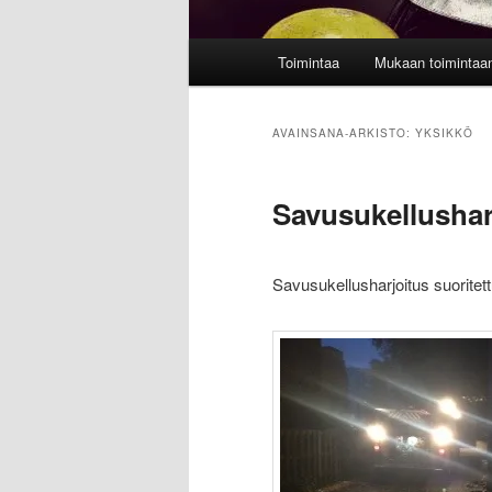
Päävalikko
Toimintaa
Mukaan toimintaa
AVAINSANA-ARKISTO:
YKSIKKÖ
Savusukellushar
Savusukellusharjoitus suoritett