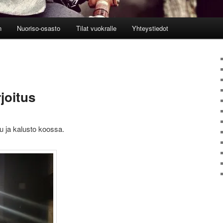
n
Nuoriso-osasto
Tilat vuokralle
Yhteystiedot
joitus
u ja kalusto koossa.