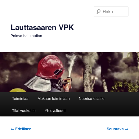
Siirry
sisältöön
Haku
Lauttasaaren VPK
Palava halu auttaa
Päävalikko
Toimintaa
Mukaan toimintaan
Nuoriso-osasto
Tilat vuokralle
Yhteystiedot
Artikkelien
←
Edellinen
Seuraava
→
selaus