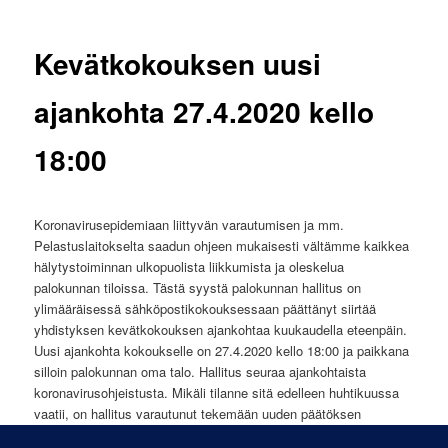
Kevätkokouksen uusi
ajankohta 27.4.2020 kello
18:00
Koronavirusepidemiaan liittyvän varautumisen ja mm.
Pelastuslaitokselta saadun ohjeen mukaisesti vältämme kaikkea
hälytystoiminnan ulkopuolista liikkumista ja oleskelua
palokunnan tiloissa. Tästä syystä palokunnan hallitus on
ylimääräisessä sähköpostikokouksessaan päättänyt siirtää
yhdistyksen kevätkokouksen ajankohtaa kuukaudella eteenpäin.
Uusi ajankohta kokoukselle on 27.4.2020 kello 18:00 ja paikkana
silloin palokunnan oma talo. Hallitus seuraa ajankohtaista
koronavirusohjeistusta. Mikäli tilanne sitä edelleen huhtikuussa
vaatii, on hallitus varautunut tekemään uuden päätöksen
kokouksen järjestelyistä viimeistään kaksi viikkoa ennen uutta