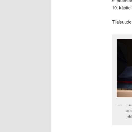
9. päätet
10. käsite
Tilaisuude
Lau
autt
juhl