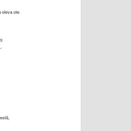
 oleva ote
ti
.
estä,