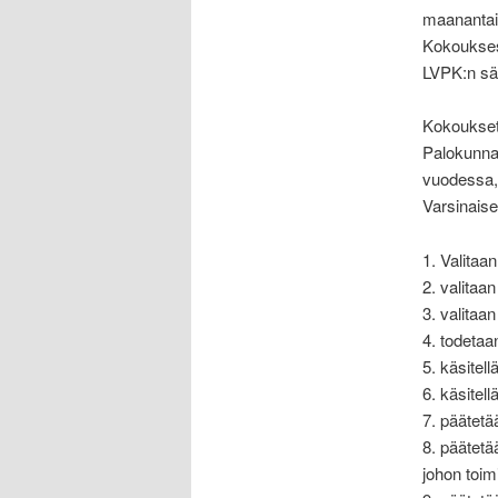
maanantain
Kokouksess
LVPK:n sä
Kokoukset
Palokunna
vuodessa,
Varsinais
1. Valitaa
2. valitaan
3. valitaa
4. todetaa
5. käsitel
6. käsitell
7. päätetä
8. päätet
johon toimi