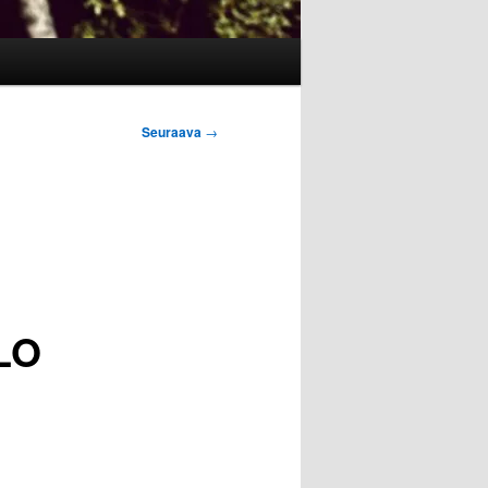
Seuraava
→
LO