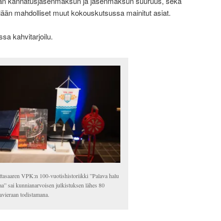
ään kannatusjäsenmaksun ja jäsenmaksun suuruus, sekä
llään mahdolliset muut kokouskutsussa mainitut asiat.
ssa kahvitarjoilu.
ttasaaren VPK:n 100-vuotishistoriikki ”Palava halu
aa” sai kunnianarvoisen julkistuksen lähes 80
avieraan todistamana.