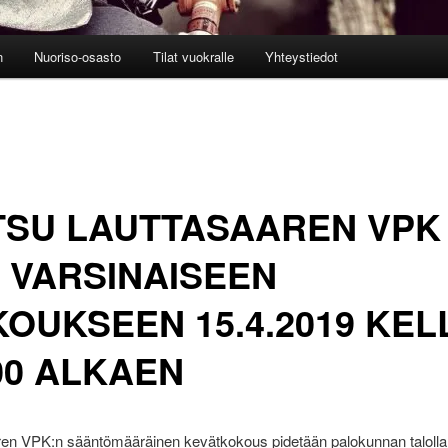
n
Nuoriso-osasto
Tilat vuokralle
Yhteystiedot
TSU LAUTTASAAREN VPK
n VARSINAISEEN
OUKSEEN 15.4.2019 KEL
00 ALKAEN
ren VPK:n sääntömääräinen kevätkokous pidetään palokunnan talolla