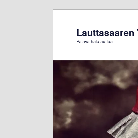
Siirry
sisältöön
Lauttasaaren
Palava halu auttaa