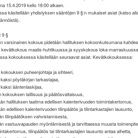
a 15.4.2019 kello 18:00 alkaen.
a käsitellään yhdistyksen sääntöjen 9 §:n mukaiset asiat (katso alla
ännöistä).
 9 §
n varsinainen kokous pidetään hallituksen kokoonkutsumana kahdes
 kevätkokous maalis-huhtikuussa ja syyskokous loka-marraskuussa
essa kokouksessa käsitellään seuraavat asiat. Kevätkokouksessa:
n kokouksen puheenjohtaja ja sihteeri,
 kaksi pöytäkirjan tarkastajaa,
n kaksi ääntenlaskijaa,
n kokouksen laillisuus ja päätösvaltaisuus,
lään hallituksen laatima edellisen kalenterivuoden toimintakertomus,
ään edellisen kalenterivuoden tilinpäätös ja tilintarkastajien lausunto,
än tilinpäätöksen vahvistamisesta,
ään vastuuvapauden myöntämisestä ja tarvittaessa muusta toimenpite
ntakertomus, tilinpäätös tai tilintarkastajien lausunto antaa aihetta,