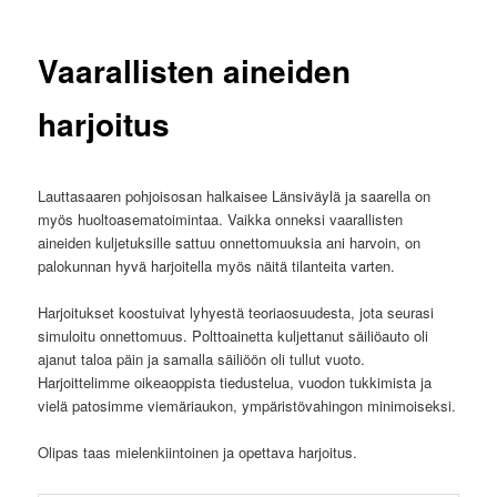
Vaarallisten aineiden
harjoitus
Lauttasaaren pohjoisosan halkaisee Länsiväylä ja saarella on
myös huoltoasematoimintaa. Vaikka onneksi vaarallisten
aineiden kuljetuksille sattuu onnettomuuksia ani harvoin, on
palokunnan hyvä harjoitella myös näitä tilanteita varten.
Harjoitukset koostuivat lyhyestä teoriaosuudesta, jota seurasi
simuloitu onnettomuus. Polttoainetta kuljettanut säiliöauto oli
ajanut taloa päin ja samalla säiliöön oli tullut vuoto.
Harjoittelimme oikeaoppista tiedustelua, vuodon tukkimista ja
vielä patosimme viemäriaukon, ympäristövahingon minimoiseksi.
Olipas taas mielenkiintoinen ja opettava harjoitus.