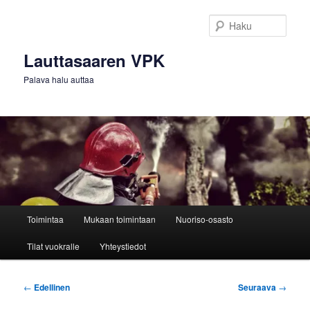
Siirry
sisältöön
Haku
Lauttasaaren VPK
Palava halu auttaa
Päävalikko
Toimintaa
Mukaan toimintaan
Nuoriso-osasto
Tilat vuokralle
Yhteystiedot
Artikkelien
←
Edellinen
Seuraava
→
selaus