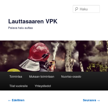
Siirry
sisältöön
Haku
Lauttasaaren VPK
Palava halu auttaa
Päävalikko
Toimintaa
Mukaan toimintaan
Nuoriso-osasto
Tilat vuokralle
Yhteystiedot
Artikkelien
←
Edellinen
Seuraava
→
selaus