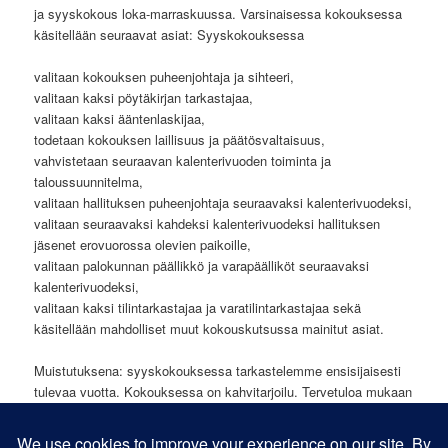
ja syyskokous loka-marraskuussa. Varsinaisessa kokouksessa
käsitellään seuraavat asiat: Syyskokouksessa
valitaan kokouksen puheenjohtaja ja sihteeri,
valitaan kaksi pöytäkirjan tarkastajaa,
valitaan kaksi ääntenlaskijaa,
todetaan kokouksen laillisuus ja päätösvaltaisuus,
vahvistetaan seuraavan kalenterivuoden toiminta ja
taloussuunnitelma,
valitaan hallituksen puheenjohtaja seuraavaksi kalenterivuodeksi,
valitaan seuraavaksi kahdeksi kalenterivuodeksi hallituksen
jäsenet erovuorossa olevien paikoille,
valitaan palokunnan päällikkö ja varapäälliköt seuraavaksi
kalenterivuodeksi,
valitaan kaksi tilintarkastajaa ja varatilintarkastajaa sekä
käsitellään mahdolliset muut kokouskutsussa mainitut asiat.
Muistutuksena: syyskokouksessa tarkastelemme ensisijaisesti
tulevaa vuotta. Kokouksessa on kahvitarjoilu. Tervetuloa mukaan
päättämään palokunnan vastuutehtävistä ja tulevaisuudesta.
Kokouksessa äänioikeus kaikilla yli 18-vuotiailla palokunnan