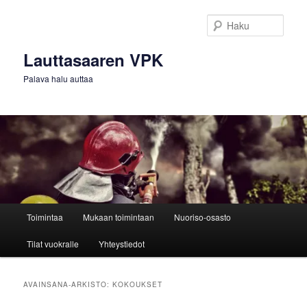
Siirry
Siirry
sisältöön
toissijaiseen
Haku
sisältöön
Lauttasaaren VPK
Palava halu auttaa
Päävalikko
Toimintaa
Mukaan toimintaan
Nuoriso-osasto
Tilat vuokralle
Yhteystiedot
AVAINSANA-ARKISTO:
KOKOUKSET