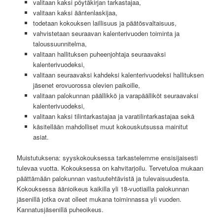
valitaan kaksi pöytäkirjan tarkastajaa,
valitaan kaksi ääntenlaskijaa,
todetaan kokouksen laillisuus ja päätösvaltaisuus,
vahvistetaan seuraavan kalenterivuoden toiminta ja
taloussuunnitelma,
valitaan hallituksen puheenjohtaja seuraavaksi
kalenterivuodeksi,
valitaan seuraavaksi kahdeksi kalenterivuodeksi hallituksen
jäsenet erovuorossa olevien paikoille,
valitaan palokunnan päällikkö ja varapäälliköt seuraavaksi
kalenterivuodeksi,
valitaan kaksi tilintarkastajaa ja varatilintarkastajaa sekä
käsitellään mahdolliset muut kokouskutsussa mainitut
asiat.
Muistutuksena: syyskokouksessa tarkastelemme ensisijaisesti
tulevaa vuotta. Kokouksessa on kahvitarjoilu. Tervetuloa mukaan
päättämään palokunnan vastuutehtävistä ja tulevaisuudesta.
Kokouksessa äänioikeus kaikilla yli 18-vuotiailla palokunnan
jäsenillä jotka ovat olleet mukana toiminnassa yli vuoden.
Kannatusjäsenillä puheoikeus.