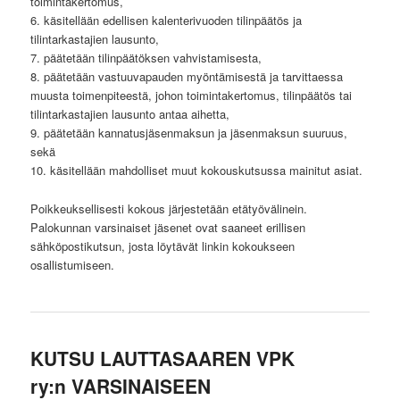
toimintakertomus,
6. käsitellään edellisen kalenterivuoden tilinpäätös ja
tilintarkastajien lausunto,
7. päätetään tilinpäätöksen vahvistamisesta,
8. päätetään vastuuvapauden myöntämisestä ja tarvittaessa
muusta toimenpiteestä, johon toimintakertomus, tilinpäätös tai
tilintarkastajien lausunto antaa aihetta,
9. päätetään kannatusjäsenmaksun ja jäsenmaksun suuruus,
sekä
10. käsitellään mahdolliset muut kokouskutsussa mainitut asiat.
Poikkeuksellisesti kokous järjestetään etätyövälinein.
Palokunnan varsinaiset jäsenet ovat saaneet erillisen
sähköpostikutsun, josta löytävät linkin kokoukseen
osallistumiseen.
KUTSU LAUTTASAAREN VPK
ry:n VARSINAISEEN