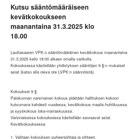
Kutsu sääntömääräiseen
kevätkokoukseen
maanantaina 31.3.2025 klo
18.00
Lauttasaaren VPK:n sääntömääräinen kevätkokous maanantaina
31.3.2025 kello 18:00 alkaen omalla varikolla.
Kokouksessa käsitellään yhdistyksen sääntöjen 9 §:n mukaiset
asiat (katso alla oleva ote LVPK:n säännöistä).
Kokoukset 9 §
Palokunnan varsinainen kokous pidetään hallituksen kokoon
kutsumana kahdesti vuodessa, kevätkokous maalis-huhtikuussa
ja syyskokous loka-marraskuussa.
Varsinaisessa kokouksessa käsitellään seuraavat asiat.
Kevätkokouksessa:
1. Valitaan kokouksen puheenjohtaja ja sihteeri,