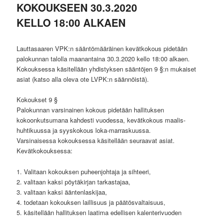
KOKOUKSEEN 30.3.2020
KELLO 18:00 ALKAEN
Lauttasaaren VPK:n sääntömääräinen kevätkokous pidetään
palokunnan talolla maanantaina 30.3.2020 kello 18:00 alkaen.
Kokouksessa käsitellään yhdistyksen sääntöjen 9 §:n mukaiset
asiat (katso alla oleva ote LVPK:n säännöistä).
Kokoukset 9 §
Palokunnan varsinainen kokous pidetään hallituksen
kokoonkutsumana kahdesti vuodessa, kevätkokous maalis-
huhtikuussa ja syyskokous loka-marraskuussa.
Varsinaisessa kokouksessa käsitellään seuraavat asiat.
Kevätkokouksessa:
1. Valitaan kokouksen puheenjohtaja ja sihteeri,
2. valitaan kaksi pöytäkirjan tarkastajaa,
3. valitaan kaksi ääntenlaskijaa,
4. todetaan kokouksen laillisuus ja päätösvaltaisuus,
5. käsitellään hallituksen laatima edellisen kalenterivuoden