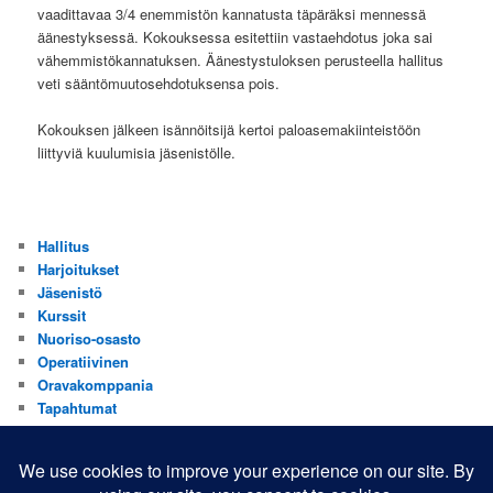
vaadittavaa 3/4 enemmistön kannatusta täpäräksi mennessä
äänestyksessä. Kokouksessa esitettiin vastaehdotus joka sai
vähemmistökannatuksen. Äänestystuloksen perusteella hallitus
veti sääntömuutosehdotuksensa pois.
Kokouksen jälkeen isännöitsijä kertoi paloasemakiinteistöön
liittyviä kuulumisia jäsenistölle.
Hallitus
Harjoitukset
Jäsenistö
Kurssit
Nuoriso-osasto
Operatiivinen
Oravakomppania
Tapahtumat
Valistus
Yhdistys
Yhteistyökumppanit