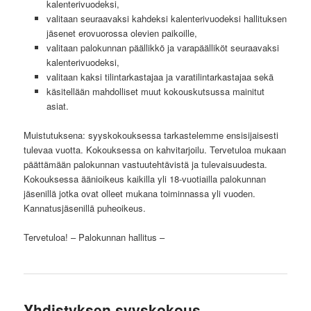
kalenterivuodeksi,
valitaan seuraavaksi kahdeksi kalenterivuodeksi hallituksen
jäsenet erovuorossa olevien paikoille,
valitaan palokunnan päällikkö ja varapäälliköt seuraavaksi
kalenterivuodeksi,
valitaan kaksi tilintarkastajaa ja varatilintarkastajaa sekä
käsitellään mahdolliset muut kokouskutsussa mainitut
asiat.
Muistutuksena: syyskokouksessa tarkastelemme ensisijaisesti
tulevaa vuotta. Kokouksessa on kahvitarjoilu. Tervetuloa mukaan
päättämään palokunnan vastuutehtävistä ja tulevaisuudesta.
Kokouksessa äänioikeus kaikilla yli 18-vuotiailla palokunnan
jäsenillä jotka ovat olleet mukana toiminnassa yli vuoden.
Kannatusjäsenillä puheoikeus.
Tervetuloa! – Palokunnan hallitus –
Yhdistyksen syyskokous