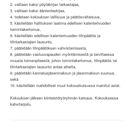
2. valitaan kaksi pöytäkirjan tarkastajaa,
3. valitaan kaksi ääntenlaskijaa,
4. todetaan kokouksen laillisuus ja päätösvaltaisuus,
5. käsitellään hallituksen laatima edellisen kalenterivuoden
toimintakertomus,
6. käsitellään edellisen kalenterivuoden tilinpäätös ja
tilintarkastajien lausunto,
7. päätetään tilinpäätöksen vahvistamisesta,
8. päätetään vastuuvapauden myöntämisestä ja tarvittaessa
muusta toimenpiteestä, johon toimintakertomus, tilinpäätös tai
tilintarkastajien lausunto antaa aihetta,
9. päätetään kannatusjäsenmaksun ja jäsenmaksun suuruus,
sekä
10. käsitellään mahdolliset muut kokouskutsussa mainitut asiat.
Kokouksen jälkeen kiinteistötyöryhmän katsaus. Kokouksessa
kahvitarjoilu.