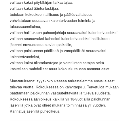
valitaan kaksi pöytäkirjan tarkastajaa,
valitaan kaksi ääntenlaskijaa,
todetaan kokouksen laillisuus ja päätösvaltaisuus,
vahvistetaan seuraavan kalenterivuoden toiminta ja
taloussuunnitelma,
valitaan hallituksen puheenjohtaja seuraavaksi kalenterivuodeksi,
valitaan seuraavaksi kahdeksi kalenterivuodeksi hallituksen
jäsenet erovuorossa olevien paikoille,
valitaan palokunnan päällikkö ja varapäälliköt seuraavaksi
kalenterivuodeksi,
valitaan kaksi tilintarkastajaa ja varatilintarkastajaa sekä
käsitellään mahdolliset muut kokouskutsussa mainitut asiat.
Muistutuksena: syyskokouksessa tarkastelemme ensisijaisesti
tulevaa vuotta. Kokouksessa on kahvitarjoilu. Tervetuloa mukaan
päättämään palokunnan vastuutehtävistä ja tulevaisuudesta.
Kokouksessa äänioikeus kaikilla yli 18-vuotiailla palokunnan
jäsenillä jotka ovat olleet mukana toiminnassa yli vuoden.
Kannatusjäsenillä puheoikeus.