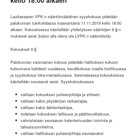
Lauttasaaren VPK:n sääntömääräinen syyskokous pidetään
palokunnan tukikohdassa maanantaina 11.11.2019 kello 18:00
alkaen. Kokouksessa käsitellään yhdistyksen sääntöjen 9 §:n
mukaiset asiat (katso alla oleva ote LVPK:n säännöistä).
Kokoukset 9 §
Palokunnan varsinainen kokous pidetään hallituksen kokoon
kutsumana kahdesti vuodessa, kevätkokous maalis-huhtikuussa
ja syyskokous loka-marraskuussa. Varsinaisessa kokouksessa
käsitellään seuraavat asiat: Syyskokouksessa
valitaan kokouksen puheenjohtaja ja sihteeri,
valitaan kaksi pöytäkirjan tarkastajaa,
valitaan kaksi ääntenlaskijaa,
todetaan kokouksen laillisuus ja päätösvaltaisuus,
vahvistetaan seuraavan kalenterivuoden toiminta ja
taloussuunnitelma,
valitaan hallituksen puheenjohtaja seuraavaksi