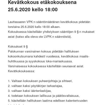
Kevätkokous etäkokouksena
25.6.2020 kello 18:00
Lauttasaaren VPK:n sääntömääräinen kevätkokous pidetään
torstaina 25.6.2020 kello 18:00 alkaen.
Kokouksessa käsitellään yhdistyksen sääntöjen 9 §:n mukaiset
asiat (katso alla oleva ote LVPK:n säännöistä).
Kokoukset 9 §
Palokunnan varsinainen kokous pidetään hallituksen
kokoonkutsumana kahdesti vuodessa, kevätkokous maalis-
huhtikuussa ja syyskokous loka-marraskuussa.
Varsinaisessa kokouksessa käsitellään seuraavat asiat.
Kevätkokouksessa:
1. Valitaan kokouksen puheenjohtaja ja sihteeri,
2. valitaan kaksi pöytäkirjan tarkastajaa,
3. valitaan kaksi ääntenlaskijaa,
4. todetaan kokouksen laillisuus ja päätösvaltaisuus,
5. käsitellään hallituksen laatima edellisen kalenterivuoden