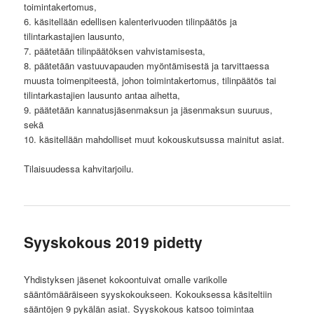
toimintakertomus,
6. käsitellään edellisen kalenterivuoden tilinpäätös ja
tilintarkastajien lausunto,
7. päätetään tilinpäätöksen vahvistamisesta,
8. päätetään vastuuvapauden myöntämisestä ja tarvittaessa
muusta toimenpiteestä, johon toimintakertomus, tilinpäätös tai
tilintarkastajien lausunto antaa aihetta,
9. päätetään kannatusjäsenmaksun ja jäsenmaksun suuruus,
sekä
10. käsitellään mahdolliset muut kokouskutsussa mainitut asiat.
Tilaisuudessa kahvitarjoilu.
Syyskokous 2019 pidetty
Yhdistyksen jäsenet kokoontuivat omalle varikolle
sääntömääräiseen syyskokoukseen. Kokouksessa käsiteltiin
sääntöjen 9 pykälän asiat. Syyskokous katsoo toimintaa