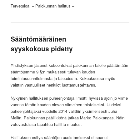
Tervetuloa! – Palokunnan hallitus –
Sääntömääräinen
syyskokous pidetty
Yhdistyksen jäsenet kokoontuivat palokunnan talolle päättämään
sääntöjemme 9 §:n mukaisesti tulevan kauden
toimintasuunnitelmasta ja taloudesta. Kokouksessa myös
valittiin vastuulliset henkilöt luottamustehtäviin.
Nykyinen hallituksen puheenjohtaja ilmoitti hyvissä ajoin jo viime
vuonna tämän kauden olevan viimeinen toistaiseksi. Uudeksi
puheenjohtajaksi vuodelle 2014 valittiin yksimielisesti Juha
Mellin. Palokunnan päällikkönä jatkaa Marko Palokangas. Näin
vetovastuissa tapahtuu hallittu muutos.
Hallituksen esitys sääntöjen uudistamiseksi ei saanut