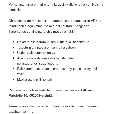
Perhetapahtuma on tarkoitettu ja avoin kaikille ja kaiken ikäisille
ihmisille.
Ohjelmassa on monipuolista tutustumista Lauttasaaren VPK:n
toimintaan sloganimme ”palava halu auttaa” -hengessä.
Tapahtumassa aiheina ja ohjelmassa ainakin:
Ohjattua alkusammutuskoulutusta ja -harjoittelua.
Tutustumista paloasemaan ja kalustoon.
Uuden paloauton esittelyä.
Arjen ja kansalaisen sekä taloyhtiöiden
pelastusturvallisuustietoutta.
Palokunnan nuorisotoiminnan esittely ja aloitus syksyllä
2016.
Makkaraa ja pillimehua!
Paloasema sijaitsee kaikille tutussa osoitteessa
Tallbergin
Puistotie 10, 00200 Helsinki
.
Tervetuloa sankoin joukoin mukaan ja osallistumaan iloiseen
tapahtumaamme.