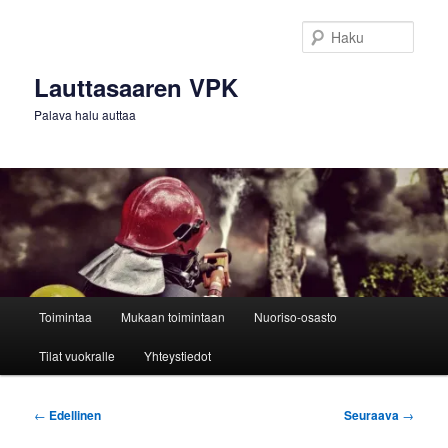
Siirry
sisältöön
Haku
Lauttasaaren VPK
Palava halu auttaa
Päävalikko
Toimintaa
Mukaan toimintaan
Nuoriso-osasto
Tilat vuokralle
Yhteystiedot
Artikkelien
←
Edellinen
Seuraava
→
selaus