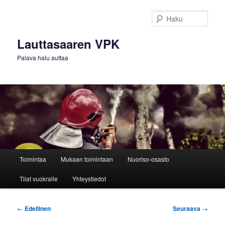
Siirry
sisältöön
Haku
Lauttasaaren VPK
Palava halu auttaa
Päävalikko
Toimintaa
Mukaan toimintaan
Nuoriso-osasto
Tilat vuokralle
Yhteystiedot
Artikkelien
←
Edellinen
Seuraava
→
selaus