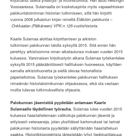
kirjoittanut useita yhdistys- ja liittohistorioita. Hän asuu Helsingin
Vuosaaressa. Sulamaalla on kosketuspinta myös vapaaehtoisen
palokuntatoiminnan historian tutkimiseen, sillä hän kirjoitti
vuonna 2008 julkaistun kirjan nimeltä
Eläköön palokunta –
Onkkaalan (Pälkäneen) VPK:n 125-vuotishistoria
.
Kaarle Sulamaa aloittaa kirjoittamisen ja arkiston
tutkimisen palokunnan talolla syksyllä 2015. Sitä ennen hän
perehtyy arkistoomme oman aikataulunsa mukaan vuoden 2015
kuluessa. Varsinaisen kirjoitustyön aikana Sulamaa työskentelee
syksyllä 2015 pääsääntöisesti hallituksen huoneessa, käyttäen
samalla arkistohuonetta ja siellä olevaa historiallista
paperiarkistoa. Sulamaa työskentelee palokunnan hallituksen
nimeämän historiatoimikunnan ohjauksessa, eikä ota vastaan
muilta tulevaa tutkimuksellista ohjausta.
Palokunnan jäsenistöä pyydetään antamaan Kaarle
Sulamaalle täydellinen työrauha.
Sulamaa tulee vuoden 2015
kuluessa haastattelemaan valikoituja palokunnan jäseniä ja
erityisesti veteraaneja, joten yksittäiset kertomukset tai tarinat
palokunnan historiasta pyydetään säilyttämään haastatteluun
saakka. Historiikkiprojektista järjestetään lyhyt tiedotustilaisuus