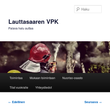
Siirry
sisältöön
Haku
Lauttasaaren VPK
Palava halu auttaa
Päävalikko
Toimintaa
Mukaan toimintaan
Nuoriso-osasto
Tilat vuokralle
Yhteystiedot
Artikkelien
←
Edellinen
Seuraava
→
selaus