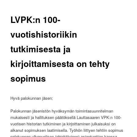
LVPK:n 100-
vuotishistoriikin
tutkimisesta ja
kirjoittamisesta on tehty
sopimus
Hyvä palokunnan jäsen;
Palokunnan jäsenistön hyväksymän toimintasuunnitelman
mukaisesti ja hallituksen päätöksellä Lauttasaaren VPK:n 100-
vuotisen historian tutkiminen ja kirjoittaminen julkaisuksi on
alkanut sopimuksen laatimisella. Työhön liittyen tehtiin sopimus
palokunnan ulkopuolisen (objektiivinen) asiantuntijan kanssa.