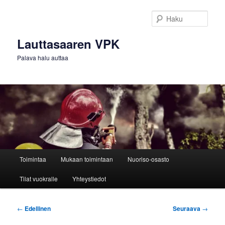
Siirry
sisältöön
Haku
Lauttasaaren VPK
Palava halu auttaa
Päävalikko
Toimintaa
Mukaan toimintaan
Nuoriso-osasto
Tilat vuokralle
Yhteystiedot
Artikkelien
←
Edellinen
Seuraava
→
selaus