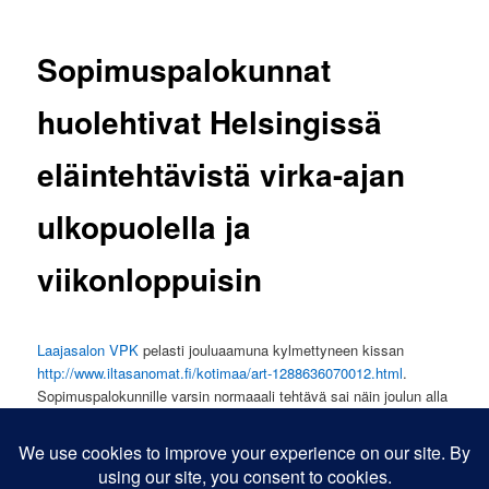
Sopimuspalokunnat
huolehtivat Helsingissä
eläintehtävistä virka-ajan
ulkopuolella ja
viikonloppuisin
Laajasalon VPK
pelasti jouluaamuna kylmettyneen kissan
http://www.iltasanomat.fi/kotimaa/art-1288636070012.html
.
Sopimuspalokunnille varsin normaaali tehtävä sai näin joulun alla
osakseen huomattavasti huomiota median osalta.
Kaikkien onneksi harmaa töölöläiskissa pääsi lämpimään
pieneläinklinikan suojiin.