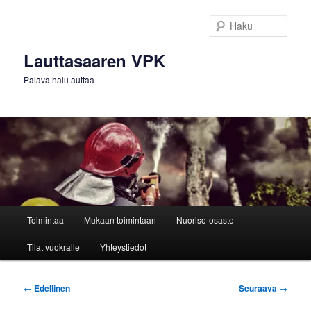
Siirry
sisältöön
Haku
Lauttasaaren VPK
Palava halu auttaa
Päävalikko
Toimintaa
Mukaan toimintaan
Nuoriso-osasto
Tilat vuokralle
Yhteystiedot
Artikkelien
←
Edellinen
Seuraava
→
selaus