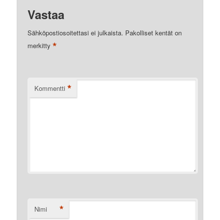
Vastaa
Sähköpostiosoitettasi ei julkaista.
Pakolliset kentät on
*
merkitty
*
Kommentti
*
Nimi