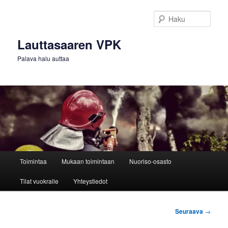
Siirry
sisältöön
Haku
Lauttasaaren VPK
Palava halu auttaa
Päävalikko
Toimintaa
Mukaan toimintaan
Nuoriso-osasto
Tilat vuokralle
Yhteystiedot
Artikkelien
Seuraava
→
selaus