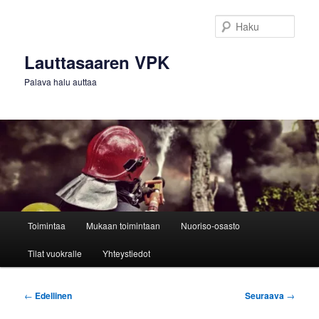
Siirry
sisältöön
Haku
Lauttasaaren VPK
Palava halu auttaa
Päävalikko
Toimintaa
Mukaan toimintaan
Nuoriso-osasto
Tilat vuokralle
Yhteystiedot
Artikkelien
←
Edellinen
Seuraava
→
selaus