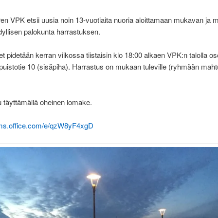
en VPK etsii uusia noin 13-vuotiaita nuoria aloittamaan mukavan ja 
yllisen palokunta harrastuksen.
et pidetään kerran viikossa tiistaisin klo 18:00 alkaen VPK:n talolla o
 puistotie 10 (sisäpiha). Harrastus on mukaan tuleville (ryhmään mahtu
u täyttämällä oheinen lomake.
orms.office.com/e/qzW8yF4xgD