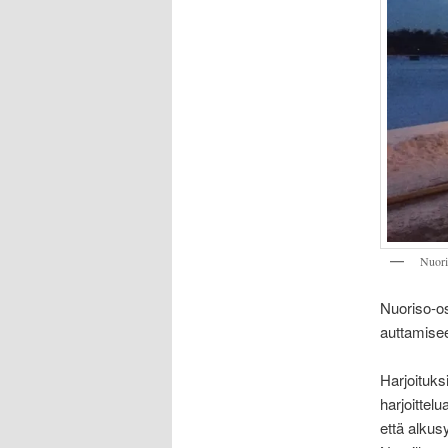
Nuoris
Nuoriso-os
auttamisee
Harjoituksi
harjoittel
että alku