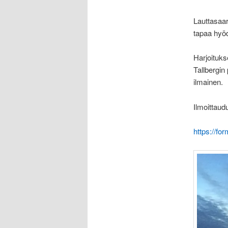
Lauttasaar
tapaa hyöd
Harjoituks
Tallbergin
ilmainen.
Ilmoittaud
https://f