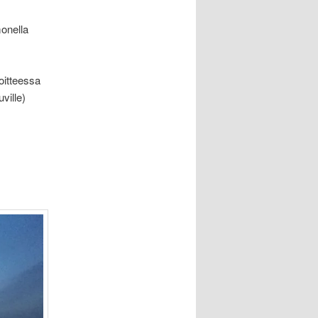
monella
soitteessa
ville)