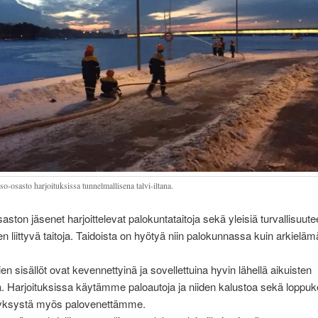
o-osasto harjoituksissa tunnelmallisena talvi-iltana.
aston jäsenet harjoittelevat palokuntataitoja sekä yleisiä turvallisuute
n liittyvä taitoja. Taidoista on hyötyä niin palokunnassa kuin arkielä
en sisällöt ovat kevennettyinä ja sovellettuina hyvin lähellä aikuisten
ua. Harjoituksissa käytämme paloautoja ja niiden kalustoa sekä loppu
syksystä myös palovenettämme.