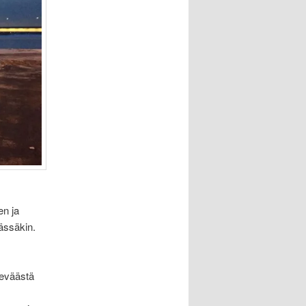
en ja
mässäkin.
keväästä