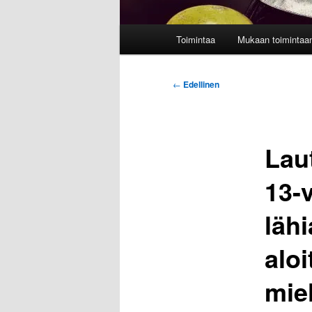
Päävalikko
Toimintaa
Mukaan toimintaa
Artikkelien
←
Edellinen
selaus
Lau
13-v
lähi
alo
mie