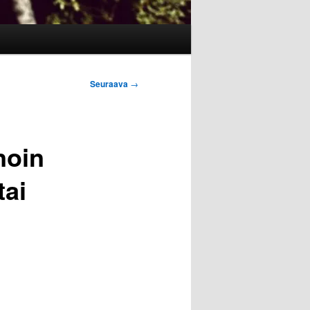
Seuraava
→
noin
tai