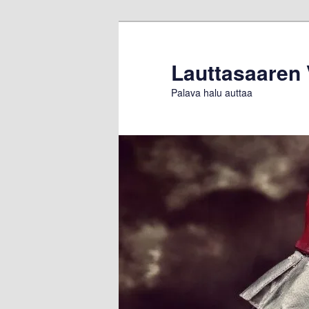
Siirry
sisältöön
Lauttasaaren
Palava halu auttaa