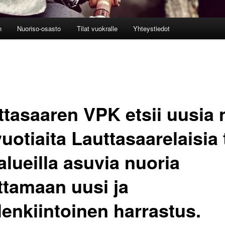
n
Nuoriso-osasto
Tilat vuokralle
Yhteystiedot
ttasaaren VPK etsii uusia 
uotiaita Lauttasaarelaisia 
alueilla asuvia nuoria
ittamaan uusi ja
lenkiintoinen harrastus.