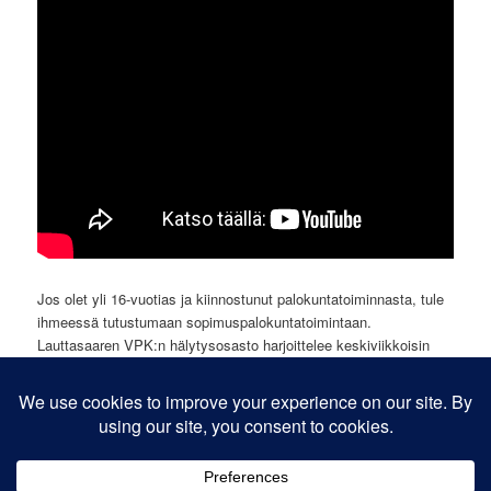
Jos olet yli 16-vuotias ja kiinnostunut palokuntatoiminnasta, tule
ihmeessä tutustumaan sopimuspalokuntatoimintaan.
Lauttasaaren VPK:n hälytysosasto harjoittelee keskiviikkoisin
kello 18:00 alkaen. Palokunnan talo sijaitsee osoitteessa
Tallbergin Puistotie 10. Tule rohkeasti koputtelemaan pihan
puolen tallien ovia hieman ennen kuutta. Lisää ohjeita löydät
seuraavasta linkistä. https://lvpk.org/mukaan-toimintaan/