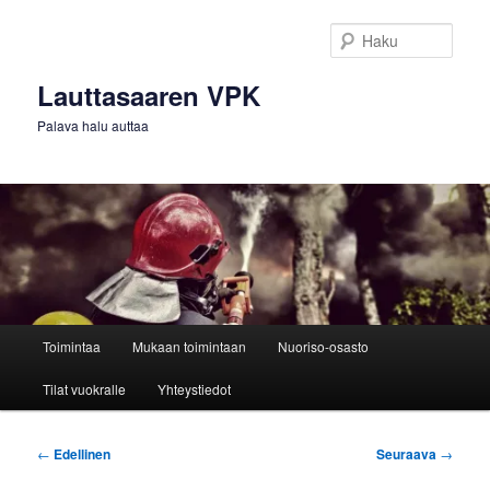
Siirry
sisältöön
Haku
Lauttasaaren VPK
Palava halu auttaa
Päävalikko
Toimintaa
Mukaan toimintaan
Nuoriso-osasto
Tilat vuokralle
Yhteystiedot
Artikkelien
←
Edellinen
Seuraava
→
selaus