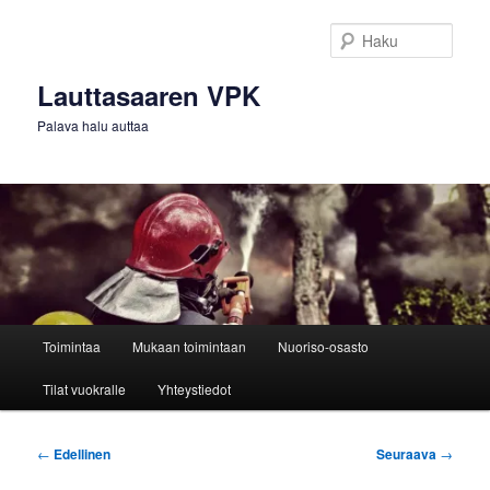
Siirry
sisältöön
Haku
Lauttasaaren VPK
Palava halu auttaa
Päävalikko
Toimintaa
Mukaan toimintaan
Nuoriso-osasto
Tilat vuokralle
Yhteystiedot
Artikkelien
←
Edellinen
Seuraava
→
selaus