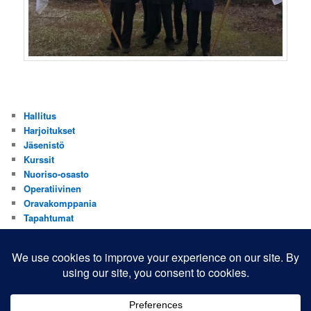
Hallitus
Harjoitukset
Jäsenistö
Kurssit
Nuoriso-osasto
Operatiivinen
Oravakomppania
Tapahtumat
Valistus
Yhdistys
Yhteistyökumppanit
Yleinen