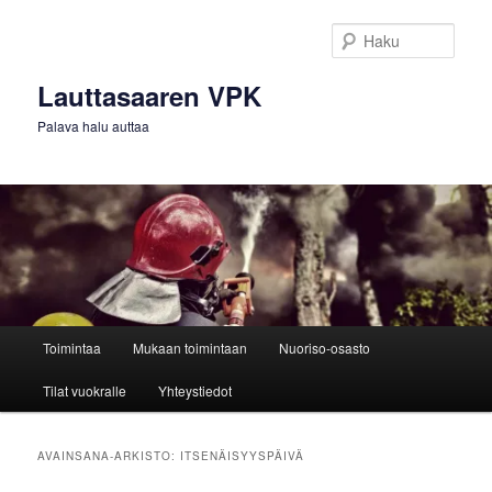
Siirry
Siirry
sisältöön
toissijaiseen
Haku
sisältöön
Lauttasaaren VPK
Palava halu auttaa
Päävalikko
Toimintaa
Mukaan toimintaan
Nuoriso-osasto
Tilat vuokralle
Yhteystiedot
AVAINSANA-ARKISTO:
ITSENÄISYYSPÄIVÄ