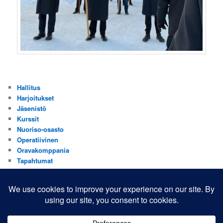
Hallitus
Harjoitukset
Jäsenistö
Kurssit
Nuoriso-osasto
Operatiivinen
Oravakomppania
Tapahtumat
Valistus
Yhdistys
Yhteistyökumppanit
Yleinen