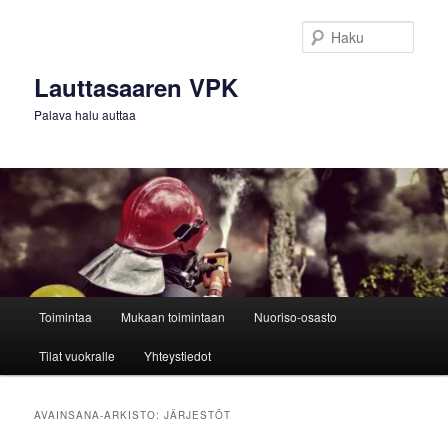
Siirry
Siirry
sisältöön
toissijaiseen
Haku
sisältöön
Lauttasaaren VPK
Palava halu auttaa
Päävalikko
Toimintaa
Mukaan toimintaan
Nuoriso-osasto
Tilat vuokralle
Yhteystiedot
AVAINSANA-ARKISTO:
JÄRJESTÖT