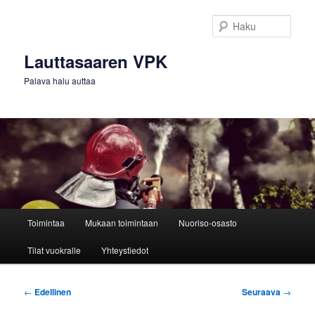
Siirry
sisältöön
Haku
Lauttasaaren VPK
Palava halu auttaa
Päävalikko
Toimintaa
Mukaan toimintaan
Nuoriso-osasto
Tilat vuokralle
Yhteystiedot
Artikkelien
←
Edellinen
Seuraava
→
selaus