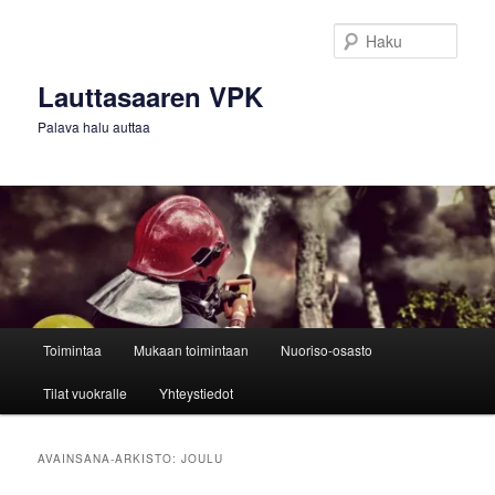
Siirry
Siirry
sisältöön
toissijaiseen
Haku
sisältöön
Lauttasaaren VPK
Palava halu auttaa
Päävalikko
Toimintaa
Mukaan toimintaan
Nuoriso-osasto
Tilat vuokralle
Yhteystiedot
AVAINSANA-ARKISTO:
JOULU